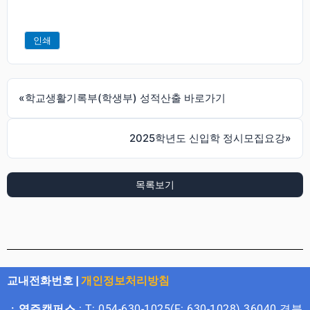
인쇄
«
학교생활기록부(학생부) 성적산출 바로가기
2025학년도 신입학 정시모집요강
»
목록보기
교내전화번호
|
개인정보처리방침
ㆍ영주캠퍼스
: T: 054-630-1025(F: 630-1028) 36040 경북