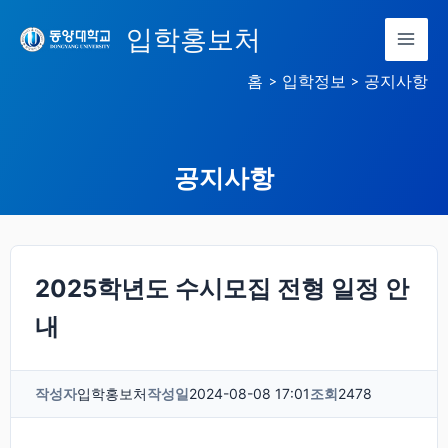
콘
입학홍보처
텐
츠
홈
입학정보
공지사항
로
건
너
공지사항
뛰
기
2025학년도 수시모집 전형 일정 안
내
작성자
입학홍보처
작성일
2024-08-08 17:01
조회
2478