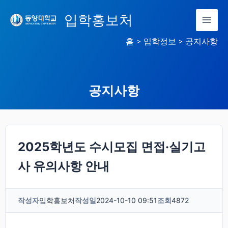
콘
입학홍보처
텐
츠
홈
입학정보
공지사항
로
건
너
공지사항
뛰
기
2025학년도 수시모집 면접·실기고
사 유의사항 안내
작성자
입학홍보처
작성일
2024-10-10 09:51
조회
4872