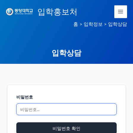
콘
입학홍보처
텐
츠
홈
입학정보
입학상담
로
건
너
입학상담
뛰
기
비밀번호
비밀번호 확인