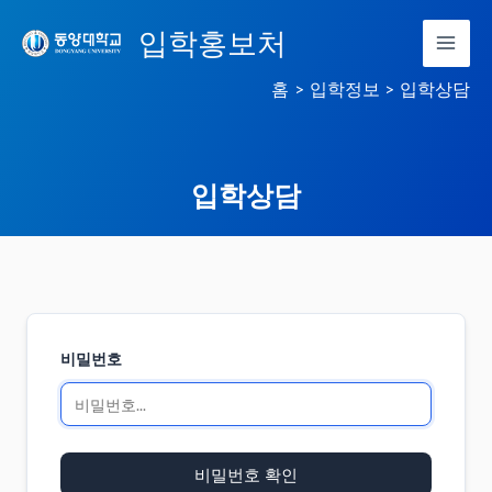
콘
입학홍보처
텐
츠
홈
입학정보
입학상담
로
건
너
입학상담
뛰
기
비밀번호
비밀번호 확인