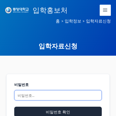
콘
입학홍보처
텐
츠
홈
입학정보
입학자료신청
로
건
너
입학자료신청
뛰
기
비밀번호
비밀번호 확인