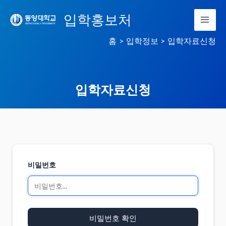
콘
입학홍보처
텐
츠
홈
입학정보
입학자료신청
로
건
너
입학자료신청
뛰
기
비밀번호
비밀번호 확인