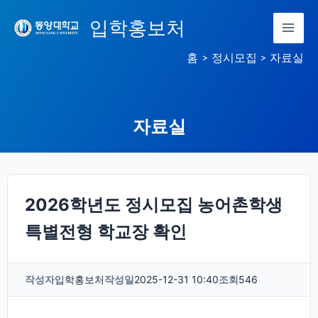
콘
입학홍보처
텐
츠
홈
정시모집
자료실
로
건
너
자료실
뛰
기
2026학년도 정시모집 농어촌학생
특별전형 학교장 확인
작성자
입학홍보처
작성일
2025-12-31 10:40
조회
546