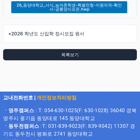
26_동양대학교_서식_농어촌학생-특별전형-지원자격-확인
서-공통양식표준.hwp
«
2026 학년도 신입학 정시모집 원서
목록보기
교내전화번호
|
개인정보처리방침
ㆍ영주캠퍼스
: T: 054-630-1025(F: 630-1028) 36040 경북
영주시 풍기읍 동양대로 145 동양대학교
ㆍ동두천캠퍼스
:T: 031-839-9023(F: 839-9042) 11307 경
기도 동두천시 평화로 2741 동양대학교