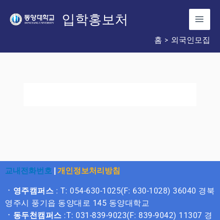
콘
입학홍보처
텐
츠
홈
외국인모집
로
건
너
뛰
기
교내전화번호
|
개인정보처리방침
ㆍ영주캠퍼스
: T: 054-630-1025(F: 630-1028) 36040 경북
영주시 풍기읍 동양대로 145 동양대학교
ㆍ동두천캠퍼스
:T: 031-839-9023(F: 839-9042) 11307 경