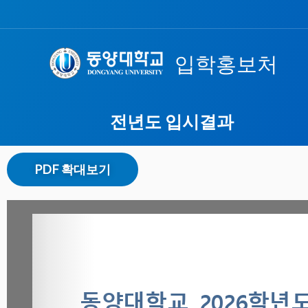
콘
텐
츠
입학홍보처
로
건
너
전년도 입시결과
뛰
기
PDF 확대보기