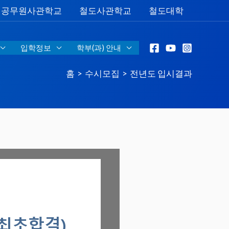
공무원사관학교
철도사관학교
철도대학
입학정보
학부(과) 안내
홈
수시모집
전년도 입시결과