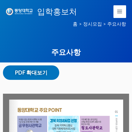
콘
입학홍보처
텐
츠
홈
정시모집
주요사항
로
건
너
주요사항
뛰
기
PDF 확대보기