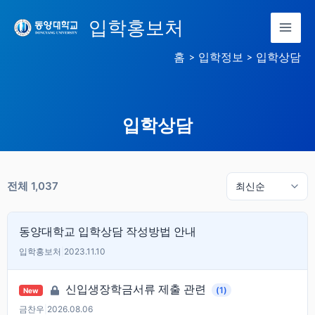
콘
입학홍보처
텐
츠
홈
입학정보
입학상담
로
건
너
입학상담
뛰
기
전체 1,037
동양대학교 입학상담 작성방법 안내
입학홍보처
|
2023.11.10
신입생장학금서류 제출 관련
(1)
New
금찬우
|
2026.08.06